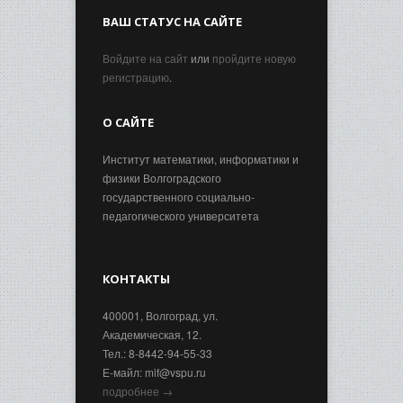
ВАШ СТАТУС НА САЙТЕ
Войдите на сайт
или
пройдите новую
регистрацию
.
О САЙТЕ
Институт математики, информатики и
физики Волгоградского
государственного социально-
педагогического университета
КОНТАКТЫ
400001, Волгоград, ул.
Академическая, 12.
Тел.: 8-8442-94-55-33
Е-майл: mif@vspu.ru
подробнее →