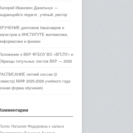
Валерий Иванович Данильчук —
выдающийся педагог, учёный, ректор
ВРУЧЕНИЕ дипломов бакалавров и
магистров в ИНСТИТУТЕ математики,
информатики и физики
Положение о ВКР ФГБОУ ВО «ВГСПУ» и
Образцы титульных листов ВКР — 2026
РАСПИСАНИЕ летней сессии (2
семестр) МИФ 2025-2026 учебного года
(очная форма обучения)
Комментарии
Полях Наталия Федоровна
к записи
Поздравляем Бощенко Андрея