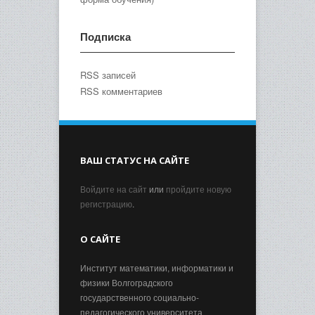
Подписка
RSS записей
RSS комментариев
ВАШ СТАТУС НА САЙТЕ
Войдите на сайт
или
пройдите новую
регистрацию
.
О САЙТЕ
Институт математики, информатики и
физики Волгоградского
государственного социально-
педагогического университета