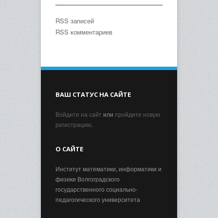
RSS записей
RSS комментариев
ВАШ СТАТУС НА САЙТЕ
Войдите на сайт
или
пройдите новую
регистрацию
.
О САЙТЕ
Институт математики, информатики и
физики Волгоградского
государственного социально-
педагогического университета